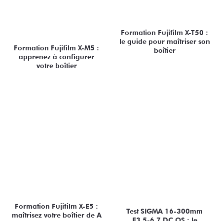
Formation Fujifilm X-T50 :
le guide pour maîtriser son
Formation Fujifilm X-M5 :
boîtier
apprenez à configurer
votre boîtier
Formation Fujifilm X-E5 :
Test SIGMA 16-300mm
maîtrisez votre boîtier de A
F3.5-6.7 DC OS : le