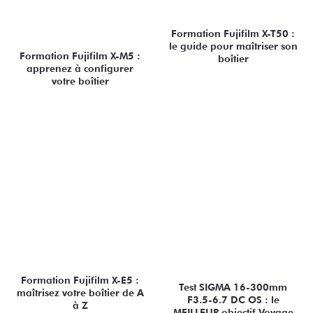
Formation Fujifilm X-T50 :
le guide pour maîtriser son
Formation Fujifilm X-M5 :
boîtier
apprenez à configurer
votre boîtier
Formation Fujifilm X-E5 :
Test SIGMA 16-300mm
maîtrisez votre boîtier de A
F3.5-6.7 DC OS : le
à Z
MEILLEUR objectif Voyage