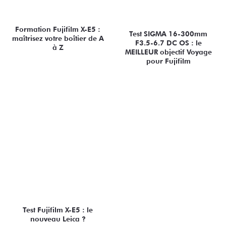
Formation Fujifilm X-E5 :
Test SIGMA 16-300mm
maîtrisez votre boîtier de A
F3.5-6.7 DC OS : le
à Z
MEILLEUR objectif Voyage
pour Fujifilm
Test Fujifilm X-E5 : le
nouveau Leica ?