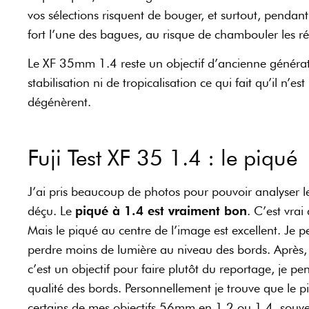
vos sélections risquent de bouger, et surtout, pendant 
fort l’une des bagues, au risque de chambouler les r
Le XF 35mm 1.4 reste un objectif d’ancienne générat
stabilisation ni de tropicalisation ce qui fait qu’il n’
dégénèrent.
Fuji Test XF 35 1.4 : le piqué
J’ai pris beaucoup de photos pour pouvoir analyser le
déçu. Le
piqué à 1.4 est vraiment bon
. C’est vrai
Mais le piqué au centre de l’image est excellent. Je p
perdre moins de lumière au niveau des bords. Après, c
c’est un objectif pour faire plutôt du reportage, je pe
qualité des bords. Personnellement je trouve que le pi
certains de mes objectifs 56mm en 1.2 ou 1.4, souve