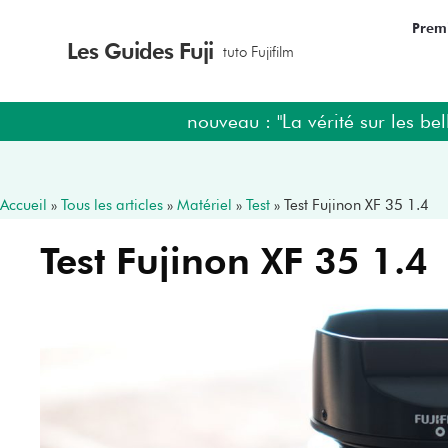
Premi
Les Guides Fuji
tuto Fujifilm
nouveau : "La vérité sur les bel
Accueil
»
Tous les articles
»
Matériel
»
Test
»
Test Fujinon XF 35 1.4
Test Fujinon XF 35 1.4