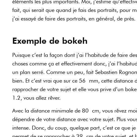
éléments les plus importants. Moi, j’estime qu’effect
fait, qui serait que quand je fais des portraits, pour
j’ai essayé de faire des portraits, en général, de près.
Exemple de bokeh
Puisque c’est la façon dont j’ai l’habitude de faire des 
choses comme ça et effectivement donc, j’ai l’habitu
un plan serré. Comme un peu, fait Sebastien Rognon,
bien. Et c’est vrai que sur ce 56 mm, cette distance
rapprocher de votre sujet et elle vous prive d’un bok
1.2, vous allez rêver.
Avec la distance minimale de 80 cm, vous rêvez moi
dépendre de votre distance avec votre sujet. Plus vou
intense. Donc, du coup, quelque part, c’est ce que j
permet de se rapprocher à 39 cm de votre sujet, et b