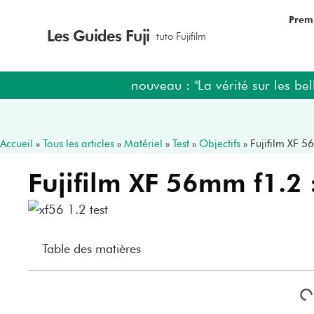
Premi
Les Guides Fuji
tuto Fujifilm
nouveau : "La vérité sur les bel
Accueil
»
Tous les articles
»
Matériel
»
Test
»
Objectifs
»
Fujifilm XF 56
Fujifilm XF 56mm f1.2 : 
Table des matières