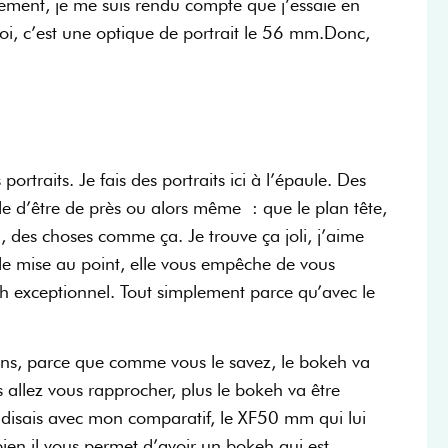
ivement, je me suis rendu compte que j’essaie en
 moi, c’est une optique de portrait le 56 mm.Donc,
portraits. Je fais des portraits ici à l’épaule. Des
de d’être de près ou alors même : que le plan tête,
 des choses comme ça. Je trouve ça joli, j’aime
 de mise au point, elle vous empêche de vous
eh exceptionnel. Tout simplement parce qu’avec le
ns, parce que comme vous le savez, le bokeh va
s allez vous rapprocher, plus le bokeh va être
e disais avec mon comparatif, le XF50 mm qui lui
ien il vous permet d’avoir un bokeh qui est