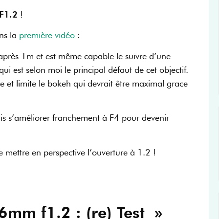
F1.2
!
ans la
première vidéo
:
t après 1m et est même capable le suivre d’une
i est selon moi le principal défaut de cet objectif.
 et limite le bokeh qui devrait être maximal grace
uis s’améliorer franchement à F4 pour devenir
te mettre en perspective l’ouverture à 1.2 !
6mm f1.2 : (re) Test »