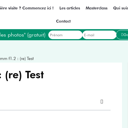
ère visite ? Commencez ici !
Les articles
Masterclass
Qui suis
Contact
les photos" (gratuit)
Go
mm f1.2 : (re) Test
(re) Test