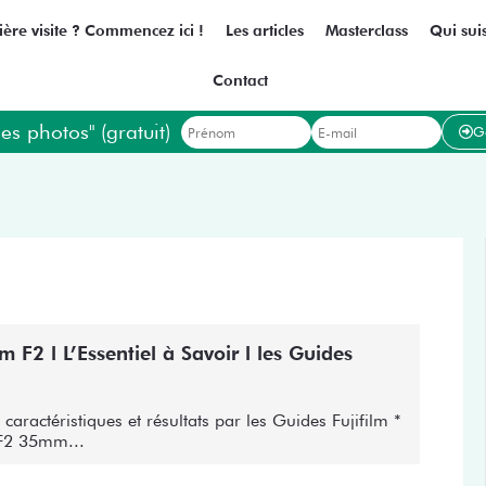
ère visite ? Commencez ici !
Les articles
Masterclass
Qui suis
Contact
es photos" (gratuit)
G
F2 l L’Essentiel à Savoir l les Guides
 caractéristiques et résultats par les Guides Fujifilm *
 F2 35mm...