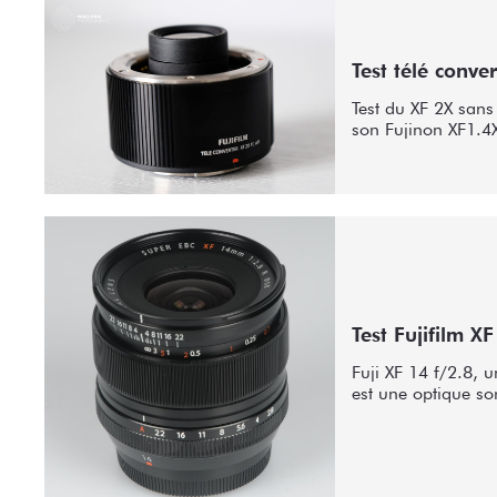
Test télé conve
Test du XF 2X sans
son Fujinon XF1.4
Test Fujifilm X
Fuji XF 14 f/2.8, 
est une optique so