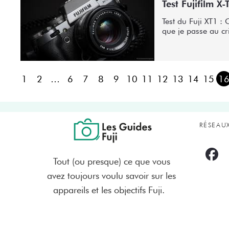
Test Fujifilm X
Test du Fuji XT1 : 
que je passe au cri
1
2
…
6
7
8
9
10
11
12
13
14
15
1
RÉSEAU
Tout (ou presque) ce que vous
avez toujours voulu savoir sur les
appareils et les objectifs Fuji.