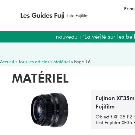
Premi
Les Guides Fuji
tuto Fujifilm
nouveau : "La vérité sur les bell
Accueil
»
Tous les articles
»
Matériel
»
Page 16
MATÉRIEL
Fujinon XF35mm 
Fujifilm
Objectif XF 35 F2 :
Test Fujifilm XF35